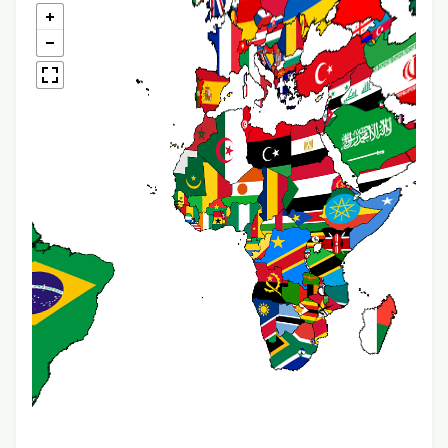
...
<!-- JS 360 Grad Viewer -->
<link rel="stylesheet"
href="https://cdn.jsdelivr.net/npm/pannellum/build/p
<script
src="https://cdn.jsdelivr.net/npm/pannellum/build/pan
</script>
</head>
Hier wird Bild vom eigenen Server eingebunden (Berei
der jeweiligen Kategorie; hier im Beispiel Home)
2. Benutzerelement in Einstellungen anlegen, z.B wie fo
Angaben zu Breite und Höhe)
bild_360 = <div id="panorama" style="width:100%; heig
</div><script>pannellum.viewer('panorama', {type:
'equirectangular', panorama: '{VALUE}', autoLoad: true}
3. Einbau in Editor