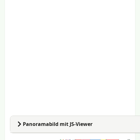
Code für nachfolgendes Bild:
[html|
<iframe src="https://www.google.com/maps/embed?
pb=!4v1777030505926!6m8!1m7!1sCAoSF0NJSE0wb2dLR
style="border:0; width:100%;" height="450" allowfull
Panoramabild mit JS-Viewer
1. Kleine Erweiterung im Template, z.B. direkt vor </he