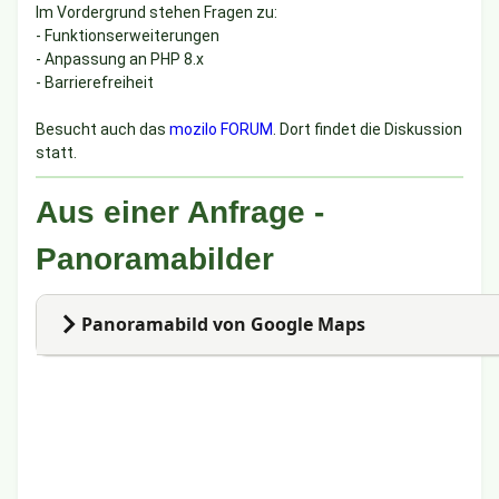
Im Vordergrund stehen Fragen zu:
Statistik
- Funktionserweiterungen
1 Online
- Anpassung an PHP 8.x
2 Heute
11 Woche
- Barrierefreiheit
31 Monat
627 Jahr
Besucht auch das
mozilo FORUM
. Dort findet die Diskussion
3.351 Gesamt
statt.
Max.: 20 (28.07.2026)
Aus einer Anfrage -
Termine
Panoramabilder
Aktuelles
Panoramabild von Google Maps
1. Panoramabild bei Google finden (hier Galeria Roter
- dafür erfolgt jedesmal Zugriff auf Google
2. iFrame von Google kopieren und über Editor mit </> 
- für eigene Fotos muß man den iFrame erzeugen (kost