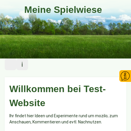
Meine Spielwiese
Menü
Info
Home
1-Klick entfernt
Plugins
Willkommen bei Test-
Kontakt
Tests
Langer Satz in Infobox1 soll umbrechen und die Sidebar nicht
Website
vergrößern.
Service
Ihr findet hier Ideen und Experimente rund um mozilo; zum
Zugriffe
Anschauen, Kommentieren und evtl. Nachnutzen.