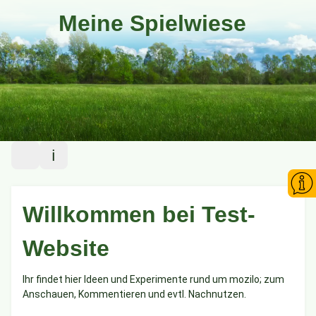
Meine Spielwiese
Menü
Info
Home
1-Klick entfernt
Plugins
Willkommen bei Test-
Kontakt
Tests
Langer Satz in Infobox1 soll umbrechen und die Sidebar nicht
Website
vergrößern.
Service
Ihr findet hier Ideen und Experimente rund um mozilo; zum
Zugriffe
Anschauen, Kommentieren und evtl. Nachnutzen.