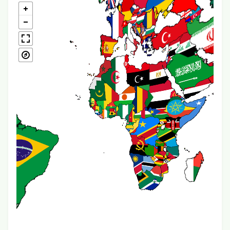
...
<!-- JS 360 Grad Viewer -->
<link rel="stylesheet"
href="https://cdn.jsdelivr.net/npm/pannellum/build/p
<script
src="https://cdn.jsdelivr.net/npm/pannellum/build/pan
</script>
</head>
Hier wird Bild vom eigenen Server eingebunden (Berei
der jeweiligen Kategorie; hier im Beispiel Home)
2. Benutzerelement in Einstellungen anlegen, z.B wie fo
Angaben zu Breite und Höhe)
bild_360 = <div id="panorama" style="width:100%; heig
</div><script>pannellum.viewer('panorama', {type:
'equirectangular', panorama: '{VALUE}', autoLoad: true}
3. Einbau in Editor