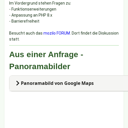
Im Vordergrund stehen Fragen zu:
Statistik
- Funktionserweiterungen
1 Online
- Anpassung an PHP 8.x
1 Heute
23 Woche
- Barrierefreiheit
43 Monat
639 Jahr
Besucht auch das
mozilo FORUM
. Dort findet die Diskussion
3.363 Gesamt
statt.
Max.: 20 (28.07.2026)
Aus einer Anfrage -
Termine
Panoramabilder
Aktuelles
Panoramabild von Google Maps
1. Panoramabild bei Google finden (hier Galeria Roter
- dafür erfolgt jedesmal Zugriff auf Google
2. iFrame von Google kopieren und über Editor mit </> 
- für eigene Fotos muß man den iFrame erzeugen (kost