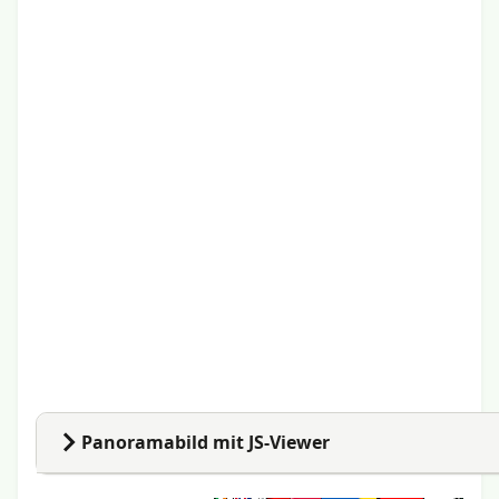
Code für nachfolgendes Bild:
[html|
<iframe src="https://www.google.com/maps/embed?
pb=!4v1777030505926!6m8!1m7!1sCAoSF0NJSE0wb2dLR
style="border:0; width:100%;" height="450" allowfull
Panoramabild mit JS-Viewer
1. Kleine Erweiterung im Template, z.B. direkt vor </he